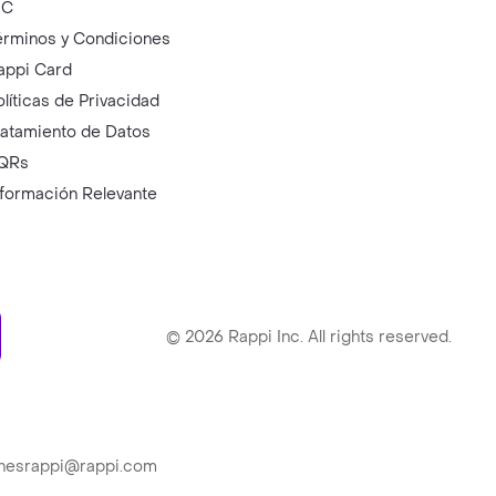
IC
érminos y Condiciones
appi Card
olíticas de Privacidad
ratamiento de Datos
QRs
nformación Relevante
ry
©
2026
Rappi Inc. All rights reserved.
ionesrappi@rappi.com