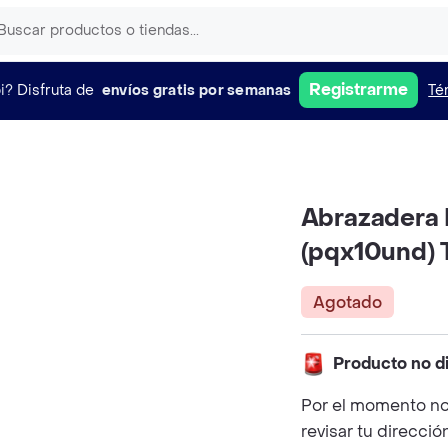
Registrarme
i?
Disfruta de
envíos gratis por semanas
Té
Abrazadera 
(pqx10und) 
Agotado
Producto no d
Por el momento no
revisar tu direcció