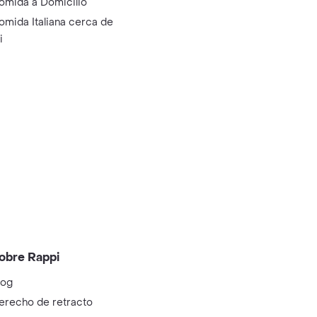
omida a Domicilio
omida Italiana cerca de
i
obre Rappi
log
erecho de retracto