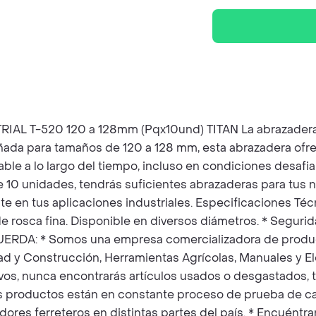
IAL T-520 120 a 128mm (Pqx10und) TITAN La abrazadera i
ñada para tamaños de 120 a 128 mm, esta abrazadera ofrec
le a lo largo del tiempo, incluso en condiciones desafiant
 10 unidades, tendrás suficientes abrazaderas para tus n
te en tus aplicaciones industriales. Especificaciones Téc
 de rosca fina. Disponible en diversos diámetros. * Segurid
UERDA: * Somos una empresa comercializadora de productos 
d y Construcción, Herramientas Agrícolas, Manuales y El
vos, nunca encontrarás artículos usados o desgastados, t
productos están en constante proceso de prueba de cal
ores ferreteros en distintas partes del país. * Encuéntr