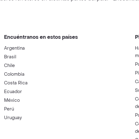
Encuéntranos en estos países
P
Argentina
H
m
Brasil
P
Chile
P
Colombia
C
Costa Rica
S
Ecuador
C
México
d
Perú
P
Uruguay
C
d