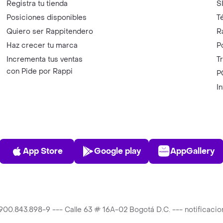
Registra tu tienda
S
Posiciones disponibles
T
Quiero ser Rappitendero
R
Haz crecer tu marca
P
Incrementa tus ventas
T
con Pide por Rappi
P
I
App Store
Play Store
AppGalle
App Store
Google play
AppGallery
T 900.843.898-9 --- Calle 63 # 16A-02 Bogotá D.C. --- notificac