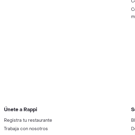
C
C
m
Únete a Rappi
S
Registra tu restaurante
B
Trabaja con nosotros
D