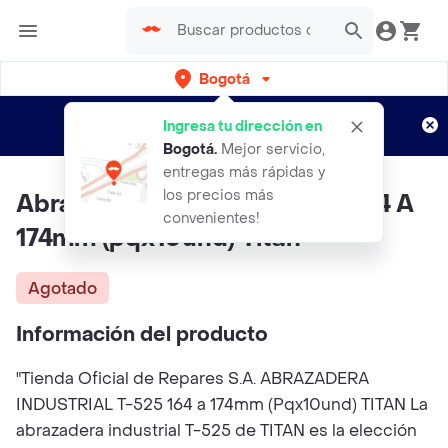
Bogotá
Regístrate
¿Nuevo en Rappi?
y disfruta de
Ingresa tu dirección en
envíos gratis por semanas
Aplican TyC
Bogotá
.
Mejor servicio,
entregas más rápidas y
los precios más
Abrazadera Industrial T-525 164 A
convenientes!
174mm (pqx10und) Titan
Agotado
Información del producto
"Tienda Oficial de Repares S.A. ABRAZADERA
INDUSTRIAL T-525 164 a 174mm (Pqx10und) TITAN La
abrazadera industrial T-525 de TITAN es la elección