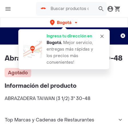
Bogotá
Regístrate
¿Nuevo en Rappi?
y disfruta de
Ingresa tu dirección en
envíos gratis por semanas
Aplican TyC
Bogotá
.
Mejor servicio,
entregas más rápidas y
los precios más
Abrazadera Taiwan (3 1/2) 3" 30-48
convenientes!
Agotado
Información del producto
ABRAZADERA TAIWAN (3 1/2) 3" 30-48
Top Marcas y Cadenas de Restaurantes