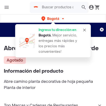
Bogotá
Regístrate
¿Nuevo en Rappi?
y disfruta de
Ingresa tu dirección en
envíos gratis por semanas
Aplican TyC
Bogotá
.
Mejor servicio,
entregas más rápidas y
los precios más
Abre Camino Hoja Pequeña Verde
convenientes!
Agotado
Información del producto
Abre camino planta decorativa de hoja pequeña
Planta de interior
Top Marcas y Cadenas de Restaurantes