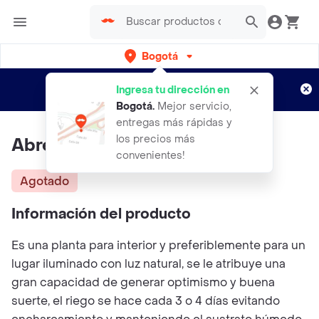
Bogotá
Regístrate
¿Nuevo en Rappi?
y disfruta de
Ingresa tu dirección en
envíos gratis por semanas
Aplican TyC
Bogotá
.
Mejor servicio,
entregas más rápidas y
los precios más
Abre Caminos
convenientes!
Agotado
Información del producto
Es una planta para interior y preferiblemente para un
lugar iluminado con luz natural, se le atribuye una
gran capacidad de generar optimismo y buena
suerte, el riego se hace cada 3 o 4 días evitando