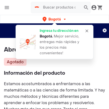
Bogotá
Regístrate
¿Nuevo en Rappi?
y disfruta de
Ingresa tu dirección en
envíos gratis por semanas
Aplican TyC
Bogotá
.
Mejor servicio,
entregas más rápidas y
los precios más
Abre Tu Mente A Lo Números
convenientes!
Agotado
Información del producto
Estamos acostumbrados a enfrentarnos a las
matemáticas o a las ciencias de forma limitada. Y hay
muchos métodos y técnicas diferentes para
aprender a enfocar los problemas y resolverlos.