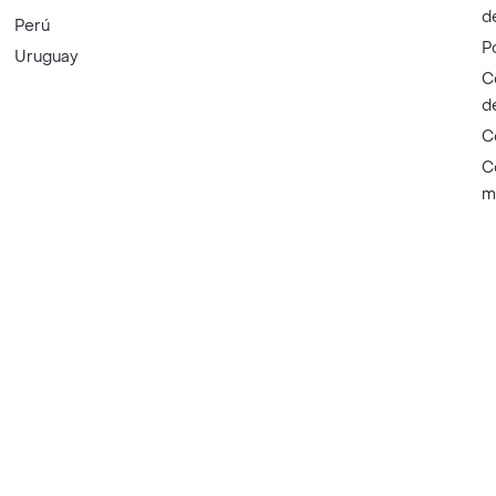
d
Perú
P
Uruguay
C
d
C
C
m