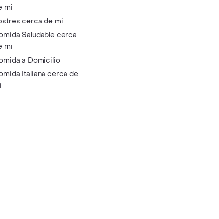
e mi
ostres cerca de mi
omida Saludable cerca
e mi
omida a Domicilio
omida Italiana cerca de
i