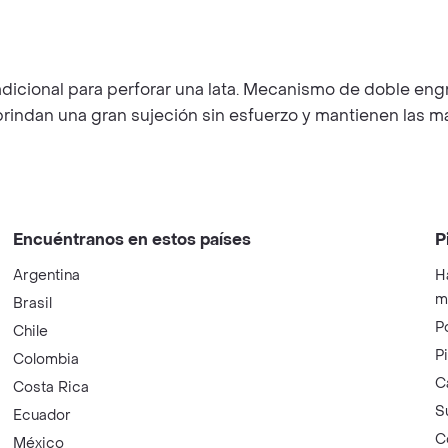
dicional para perforar una lata. Mecanismo de doble engr
ndan una gran sujeción sin esfuerzo y mantienen las man
Encuéntranos en estos países
P
Argentina
H
m
Brasil
P
Chile
P
Colombia
C
Costa Rica
S
Ecuador
C
México