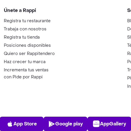
Únete a Rappi
S
Registra tu restaurante
B
Trabaja con nosotros
D
Registra tu tienda
S
Posiciones disponibles
T
Quiero ser Rappitendero
R
Haz crecer tu marca
P
Incrementa tus ventas
T
con Pide por Rappi
P
I
App Store
Play Store
AppGalle
App Store
Google play
AppGallery