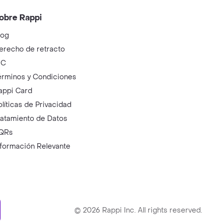
obre Rappi
log
erecho de retracto
IC
érminos y Condiciones
appi Card
olíticas de Privacidad
ratamiento de Datos
QRs
nformación Relevante
ry
©
2026
Rappi Inc. All rights reserved.