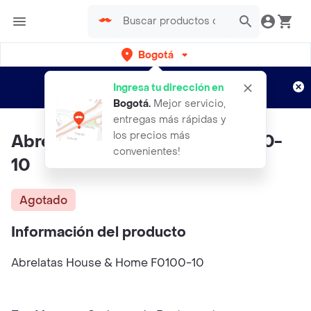
Bogotá
Regístrate
¿Nuevo en Rappi?
y disfruta de
Ingresa tu dirección en
envíos gratis por semanas
Aplican TyC
Bogotá
.
Mejor servicio,
entregas más rápidas y
los precios más
Abrelatas House & Home F0100-
convenientes!
10
Agotado
Información del producto
Abrelatas House & Home F0100-10