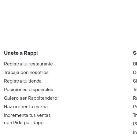
Únete a Rappi
S
Registra tu restaurante
B
Trabaja con nosotros
D
Registra tu tienda
S
Posiciones disponibles
T
Quiero ser Rappitendero
R
Haz crecer tu marca
P
Incrementa tus ventas
T
con Pide por Rappi
P
I