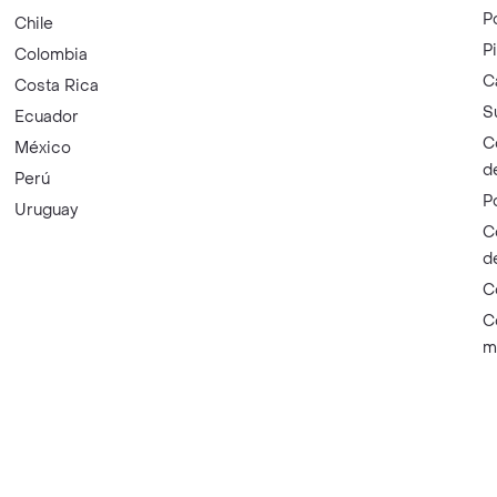
P
Chile
P
Colombia
C
Costa Rica
S
Ecuador
C
México
d
Perú
P
Uruguay
C
d
C
C
m