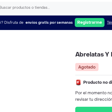
Registrarme
i?
Disfruta de
envíos gratis por semanas
Té
Abrelatas Y 
Agotado
Producto no d
Por el momento no
revisar tu direcció