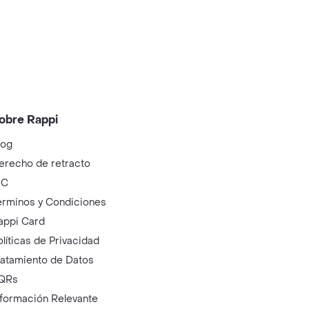
obre Rappi
log
erecho de retracto
IC
érminos y Condiciones
appi Card
olíticas de Privacidad
ratamiento de Datos
QRs
nformación Relevante