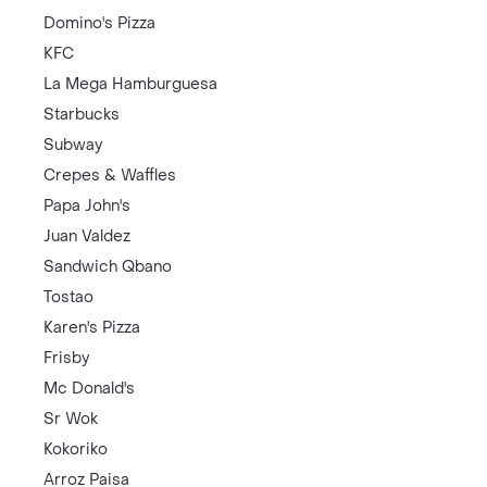
Domino's Pizza
KFC
La Mega Hamburguesa
Starbucks
Subway
Crepes & Waffles
Papa John's
Juan Valdez
Sandwich Qbano
Tostao
Karen's Pizza
Frisby
Mc Donald's
Sr Wok
Kokoriko
Arroz Paisa