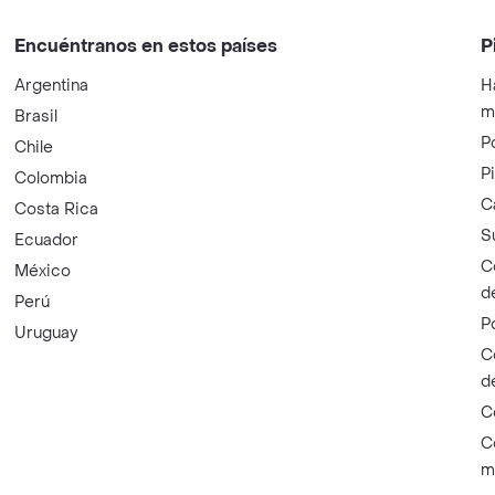
Encuéntranos en estos países
P
Argentina
H
m
Brasil
P
Chile
P
Colombia
C
Costa Rica
S
Ecuador
C
México
d
Perú
P
Uruguay
C
d
C
C
m