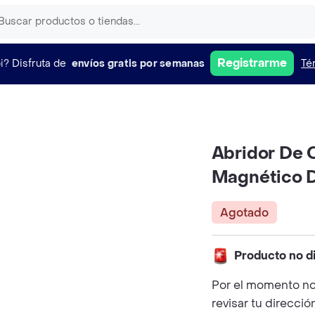
Registrarme
i?
Disfruta de
envíos gratis por semanas
Té
Abridor De 
Magnético 
Agotado
Producto no d
Por el momento no
revisar tu direcció