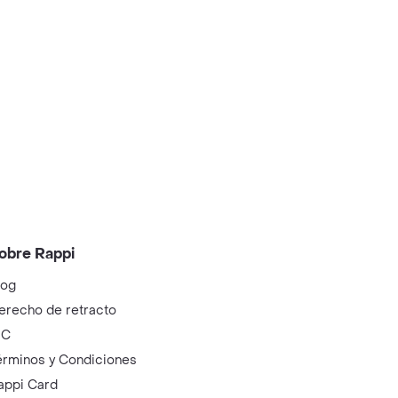
obre Rappi
log
erecho de retracto
IC
érminos y Condiciones
appi Card