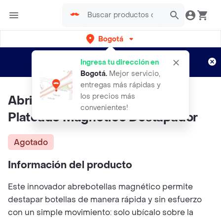
Bogotá
Regístrate
¿Nuevo en Rappi?
y disfruta de
Ingresa tu dirección en
envíos gratis por semanas
Aplican TyC
Bogotá
.
Mejor servicio,
entregas más rápidas y
los precios más
Abridor De Cervezas Botellas
convenientes!
Plateado Magnético Destapador
Agotado
Información del producto
Este innovador abrebotellas magnético permite
destapar botellas de manera rápida y sin esfuerzo
con un simple movimiento: solo ubícalo sobre la