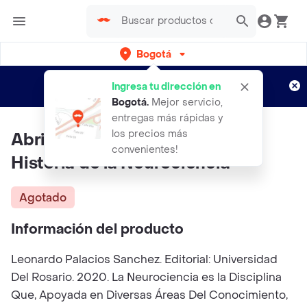
Bogotá
Regístrate
¿Nuevo en Rappi?
y disfruta de
Ingresa tu dirección en
envíos gratis por semanas
Aplican TyC
Bogotá
.
Mejor servicio,
entregas más rápidas y
los precios más
Abriendo la Caja Negra Una
convenientes!
Historia de la Neurociencia
Agotado
Información del producto
Leonardo Palacios Sanchez. Editorial: Universidad
Del Rosario. 2020. La Neurociencia es la Disciplina
Que, Apoyada en Diversas Áreas Del Conocimiento,