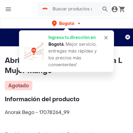
Bogotá
Regístrate
¿Nuevo en Rappi?
y disfruta de
Ingresa tu dirección en
envíos gratis por semanas
Aplican TyC
Bogotá
.
Mejor servicio,
entregas más rápidas y
los precios más
Abrigo Anorak Bego Negro Talla L
convenientes!
Mujer Mango
Agotado
Información del producto
Anorak Bego - 17078264_99.