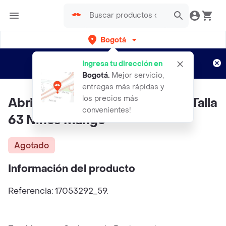
Bogotá
Regístrate
¿Nuevo en Rappi?
y disfruta de
Ingresa tu dirección en
envíos gratis por semanas
Aplican TyC
Bogotá
.
Mejor servicio,
entregas más rápidas y
los precios más
Abrigo Anorak Coello Petroleo Talla
convenientes!
63 Niños Mango
Agotado
Información del producto
Referencia: 17053292_59.