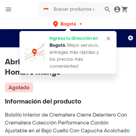
Bogotá
Regístrate
¿Nuevo en Rappi?
y disfruta de
Ingresa tu dirección en
envíos gratis por semanas
Aplican TyC
Bogotá
.
Mejor servicio,
entregas más rápidas y
los precios más
Abrigo Anorak Coli Navy Talla L
convenientes!
Hombre Mango
Agotado
Información del producto
Bolsillo Interior de Cremallera Cierre Delantero Con
Cremallera Colección Performance Cordón
Ajustable en el Bajo Cuello Con Capucha Acolchado