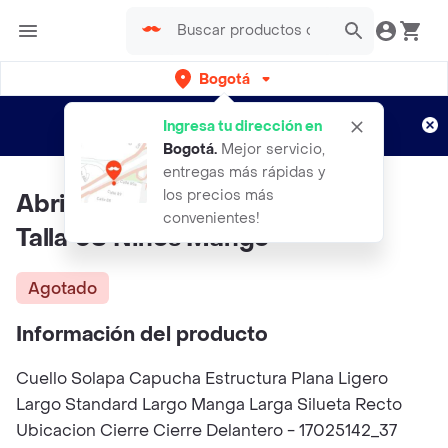
Bogotá
Regístrate
¿Nuevo en Rappi?
y disfruta de
Ingresa tu dirección en
envíos gratis por semanas
Aplican TyC
Bogotá
.
Mejor servicio,
entregas más rápidas y
los precios más
Abrigo Anorak Fernando Khaki
convenientes!
Talla 08 Niños Mango
Agotado
Información del producto
Cuello Solapa Capucha Estructura Plana Ligero
Largo Standard Largo Manga Larga Silueta Recto
Ubicacion Cierre Cierre Delantero - 17025142_37