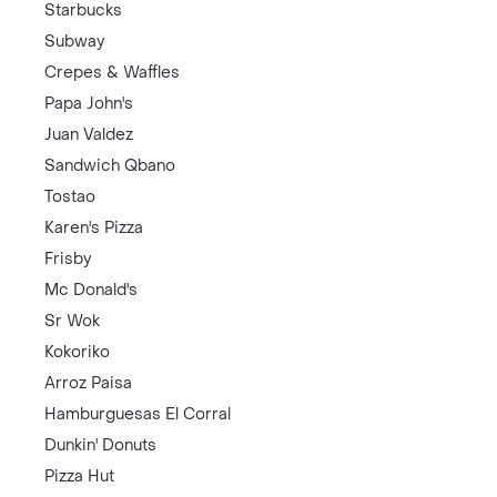
Starbucks
Subway
Crepes & Waffles
Papa John's
Juan Valdez
Sandwich Qbano
Tostao
Karen's Pizza
Frisby
Mc Donald's
Sr Wok
Kokoriko
Arroz Paisa
Hamburguesas El Corral
Dunkin' Donuts
Pizza Hut