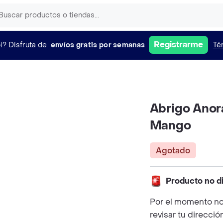
Registrarme
i?
Disfruta de
envíos gratis por semanas
Té
Abrigo Anora
Mango
Agotado
Producto no d
Por el momento no
revisar tu direcció