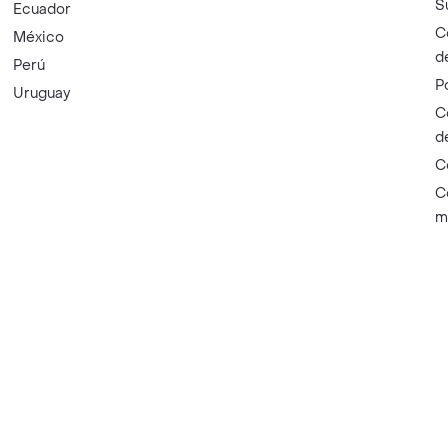
S
Ecuador
C
México
d
Perú
P
Uruguay
C
d
C
C
m