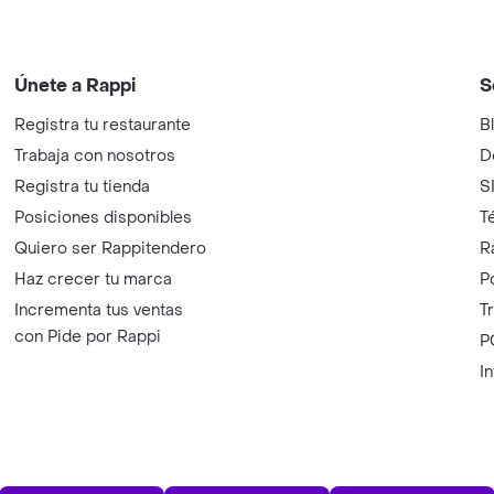
Únete a Rappi
S
Registra tu restaurante
B
Trabaja con nosotros
D
Registra tu tienda
S
Posiciones disponibles
T
Quiero ser Rappitendero
R
Haz crecer tu marca
P
Incrementa tus ventas
T
con Pide por Rappi
P
I