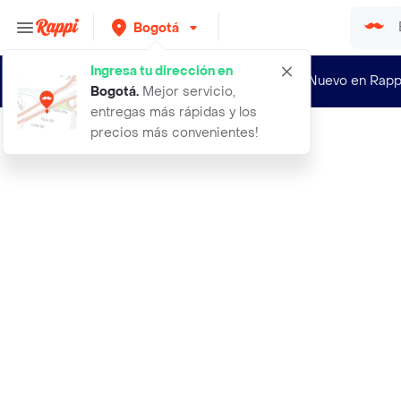
Bogotá
Ingresa tu dirección en
¿Nuevo en Rapp
Bogotá
.
Mejor servicio,
entregas más rápidas y los
precios más convenientes!
Rappi
abrigo anorak light4 navy talla 08