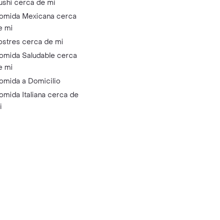
ushi cerca de mi
omida Mexicana cerca
e mi
ostres cerca de mi
omida Saludable cerca
e mi
omida a Domicilio
omida Italiana cerca de
i