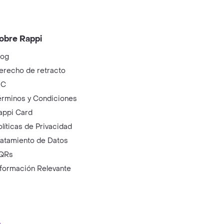
obre Rappi
log
erecho de retracto
IC
érminos y Condiciones
appi Card
olíticas de Privacidad
ratamiento de Datos
QRs
nformación Relevante