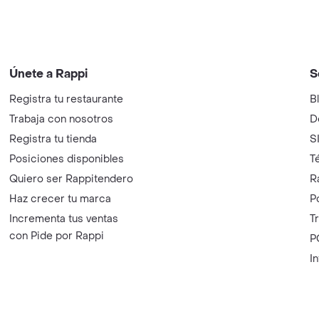
Únete a Rappi
S
Registra tu restaurante
B
Trabaja con nosotros
D
Registra tu tienda
S
Posiciones disponibles
T
Quiero ser Rappitendero
R
Haz crecer tu marca
P
Incrementa tus ventas
T
con Pide por Rappi
P
I