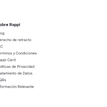
obre Rappi
log
erecho de retracto
IC
érminos y Condiciones
appi Card
olíticas de Privacidad
ratamiento de Datos
QRs
nformación Relevante