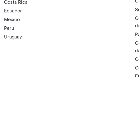
C
Costa Rica
S
Ecuador
C
México
d
Perú
P
Uruguay
C
d
C
C
m