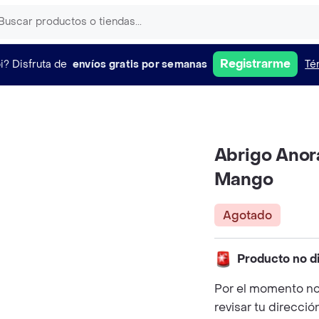
Registrarme
i?
Disfruta de
envíos gratis por semanas
Té
Abrigo Anor
Mango
Agotado
Producto no d
Por el momento no
revisar tu direcció