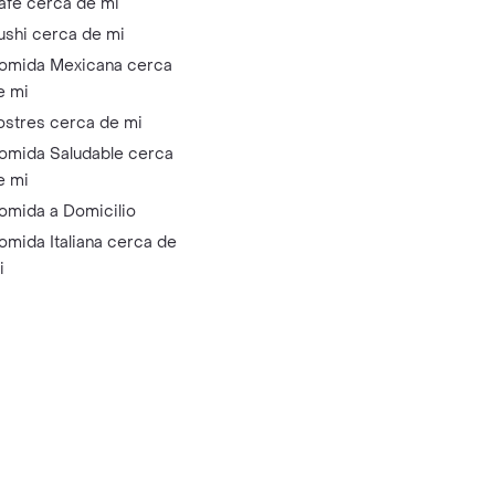
afé cerca de mi
ushi cerca de mi
omida Mexicana cerca
e mi
ostres cerca de mi
omida Saludable cerca
e mi
omida a Domicilio
omida Italiana cerca de
i