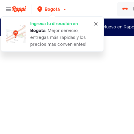
Bogotá
Ingresa tu dirección en
¿Nuevo en Rapp
Bogotá
.
Mejor servicio,
entregas más rápidas y los
precios más convenientes!
Rappi
abrigo anorak pepe5 navy talla 10 n