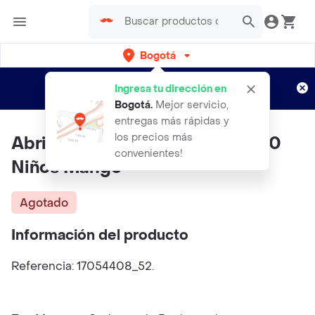
Bogotá
Regístrate
¿Nuevo en Rappi?
y disfruta de
Ingresa tu dirección en
envíos gratis por semanas
Aplican TyC
Bogotá
.
Mejor servicio,
entregas más rápidas y
los precios más
Abrigo Anorak Porti Azul Talla 70
convenientes!
Niños Mango
Agotado
Información del producto
Referencia: 17054408_52.