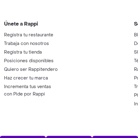
Únete a Rappi
S
Registra tu restaurante
B
Trabaja con nosotros
D
Registra tu tienda
S
Posiciones disponibles
T
Quiero ser Rappitendero
R
Haz crecer tu marca
P
Incrementa tus ventas
T
con Pide por Rappi
P
I