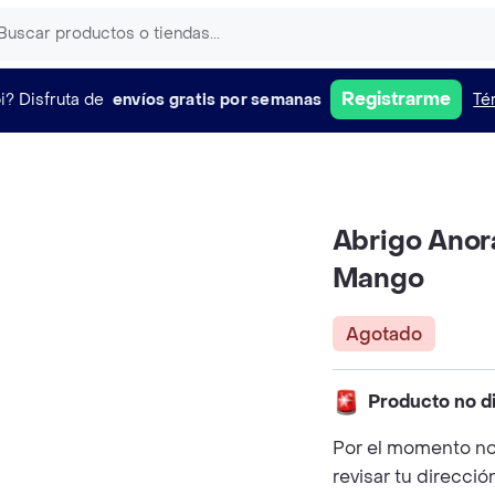
Registrarme
i?
Disfruta de
envíos gratis por semanas
Té
Abrigo Anor
Mango
Agotado
Producto no d
Por el momento no
revisar tu direcció