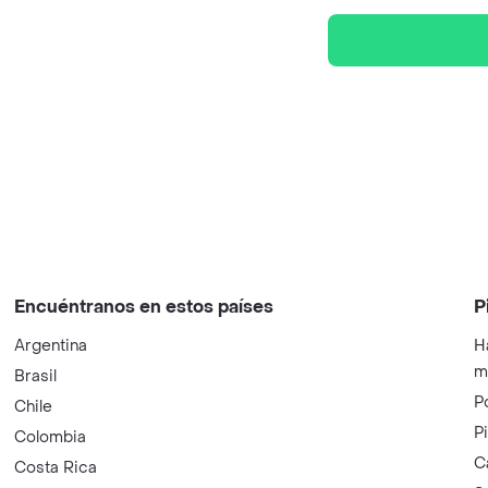
Encuéntranos en estos países
P
Argentina
H
m
Brasil
P
Chile
P
Colombia
C
Costa Rica