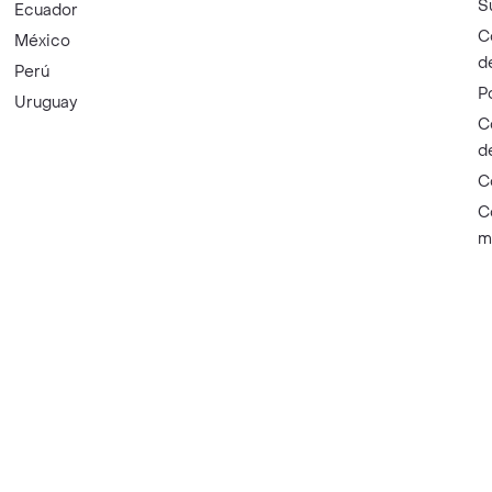
S
Ecuador
C
México
d
Perú
P
Uruguay
C
d
C
C
m