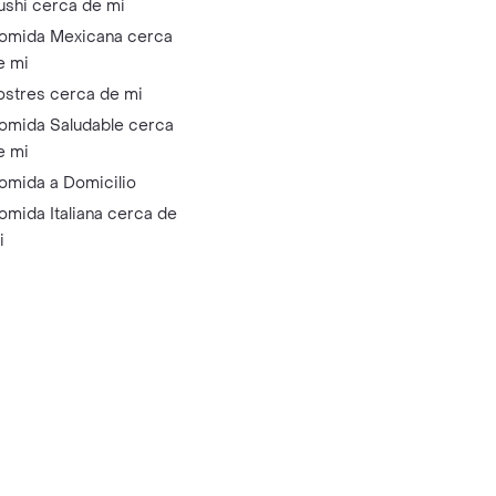
ushi cerca de mi
omida Mexicana cerca
e mi
ostres cerca de mi
omida Saludable cerca
e mi
omida a Domicilio
omida Italiana cerca de
i