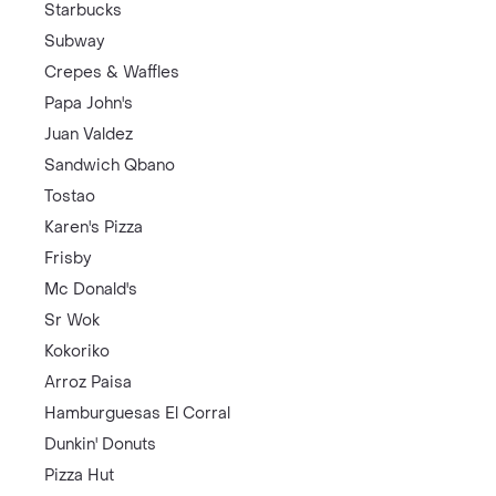
Starbucks
Subway
Crepes & Waffles
Papa John's
Juan Valdez
Sandwich Qbano
Tostao
Karen's Pizza
Frisby
Mc Donald's
Sr Wok
Kokoriko
Arroz Paisa
Hamburguesas El Corral
Dunkin' Donuts
Pizza Hut