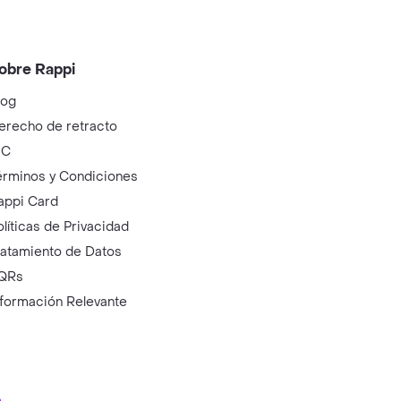
obre Rappi
log
erecho de retracto
IC
érminos y Condiciones
appi Card
olíticas de Privacidad
ratamiento de Datos
QRs
nformación Relevante