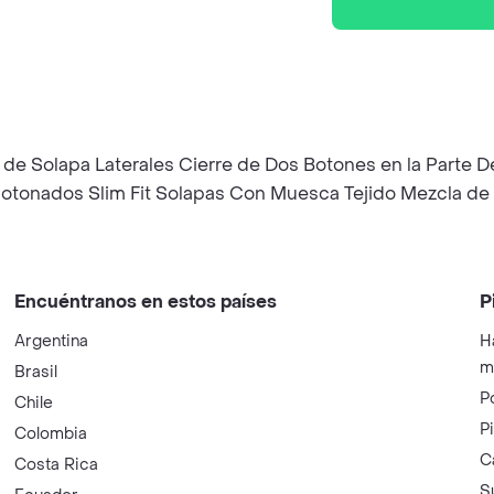
llos de Solapa Laterales Cierre de Dos Botones en la Parte
botonados Slim Fit Solapas Con Muesca Tejido Mezcla de
Encuéntranos en estos países
P
Argentina
H
m
Brasil
P
Chile
P
Colombia
C
Costa Rica
S