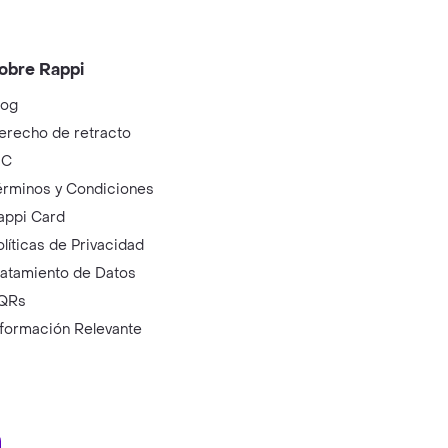
obre Rappi
log
erecho de retracto
IC
érminos y Condiciones
appi Card
olíticas de Privacidad
ratamiento de Datos
QRs
nformación Relevante
ry