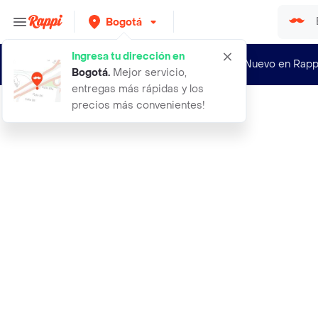
Bogotá
Ingresa tu dirección en
¿Nuevo en Rapp
Bogotá
.
Mejor servicio,
entregas más rápidas y los
precios más convenientes!
Rappi
abrigo arizona camel talla xs hombr