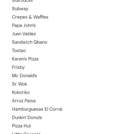
Starbucks
Subway
Crepes & Waffles
Papa John's
Juan Valdez
Sandwich Qbano
Tostao
Karen's Pizza
Frisby
Mc Donald's
Sr Wok
Kokoriko
Arroz Paisa
Hamburguesas El Corral
Dunkin' Donuts
Pizza Hut