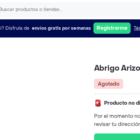
Registrarme
i?
Disfruta de
envíos gratis por semanas
Té
Abrigo Ariz
Agotado
Producto no d
Por el momento no
revisar tu direcció