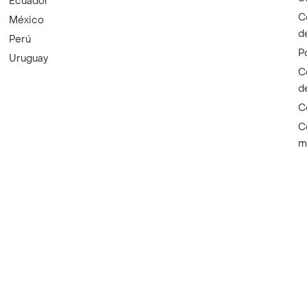
Ecuador
C
México
d
Perú
P
Uruguay
C
d
C
C
m