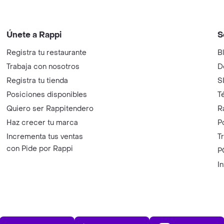
Únete a Rappi
S
Registra tu restaurante
B
Trabaja con nosotros
D
Registra tu tienda
S
Posiciones disponibles
T
Quiero ser Rappitendero
R
Haz crecer tu marca
P
Incrementa tus ventas
T
con Pide por Rappi
P
I
App Store
Play Store
AppGalle