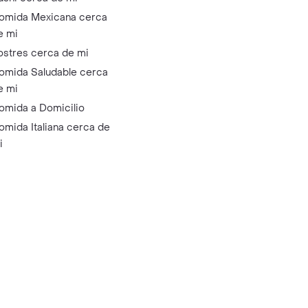
omida Mexicana cerca
e mi
ostres cerca de mi
omida Saludable cerca
e mi
omida a Domicilio
omida Italiana cerca de
i