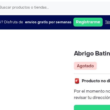
Registrarme
i?
Disfruta de
envíos gratis por semanas
Té
Abrigo Bati
Agotado
Producto no d
Por el momento no
revisar tu direcció