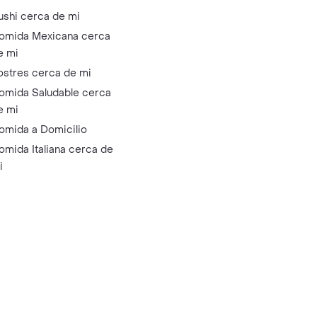
ushi cerca de mi
omida Mexicana cerca
e mi
ostres cerca de mi
omida Saludable cerca
e mi
omida a Domicilio
omida Italiana cerca de
i