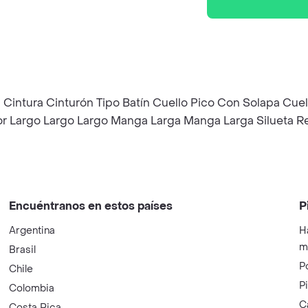
la Cintura Cinturón Tipo Batín Cuello Pico Con Solapa Cu
ior Largo Largo Largo Manga Larga Manga Larga Silueta R
Encuéntranos en estos países
P
Argentina
H
m
Brasil
P
Chile
P
Colombia
C
Costa Rica