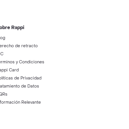
obre Rappi
log
erecho de retracto
IC
érminos y Condiciones
appi Card
olíticas de Privacidad
ratamiento de Datos
QRs
nformación Relevante