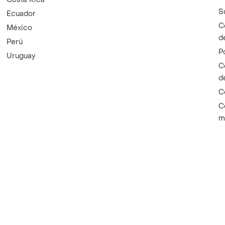
S
Ecuador
C
México
d
Perú
P
Uruguay
C
d
C
C
m