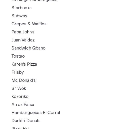
Starbucks
Subway
Crepes & Waffles
Papa John's
Juan Valdez
Sandwich Qbano
Tostao
Karen's Pizza
Frisby
Mc Donald's
Sr Wok
Kokoriko
Arroz Paisa
Hamburguesas El Corral
Dunkin' Donuts
Pizza Hut