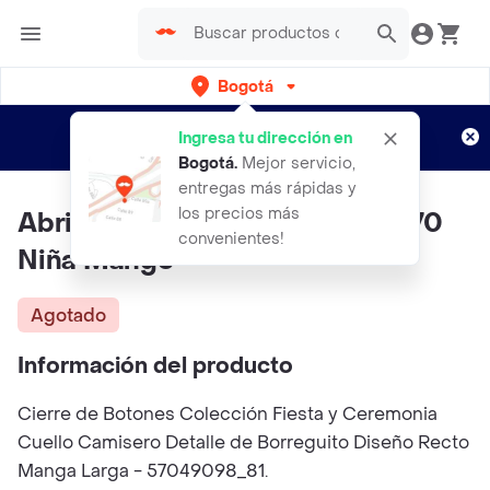
Bogotá
Regístrate
¿Nuevo en Rappi?
y disfruta de
Ingresa tu dirección en
envíos gratis por semanas
Aplican TyC
Bogotá
.
Mejor servicio,
entregas más rápidas y
los precios más
Abrigo Berry Rosa Pastel Talla 70
convenientes!
Niña Mango
Agotado
Información del producto
Cierre de Botones Colección Fiesta y Ceremonia
Cuello Camisero Detalle de Borreguito Diseño Recto
Manga Larga - 57049098_81.