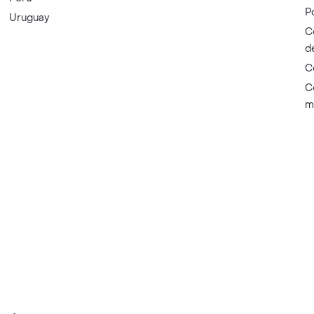
P
Uruguay
C
d
C
C
m