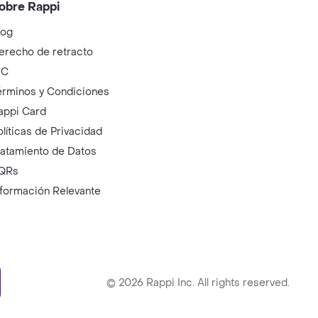
obre Rappi
log
erecho de retracto
IC
érminos y Condiciones
appi Card
olíticas de Privacidad
ratamiento de Datos
QRs
nformación Relevante
ry
©
2026
Rappi Inc. All rights reserved.