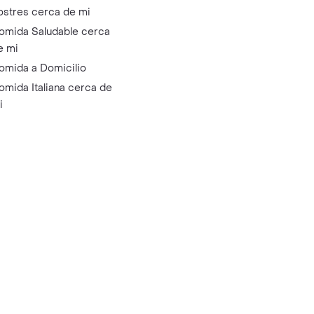
ostres cerca de mi
omida Saludable cerca
e mi
omida a Domicilio
omida Italiana cerca de
i