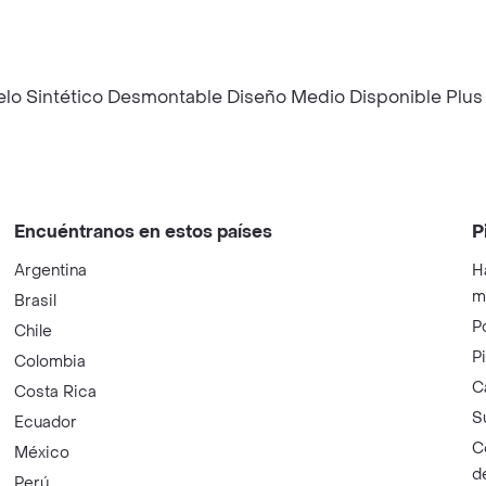
l Pelo Sintético Desmontable Diseño Medio Disponible Plu
Encuéntranos en estos países
P
Argentina
H
m
Brasil
P
Chile
P
Colombia
C
Costa Rica
S
Ecuador
C
México
d
Perú