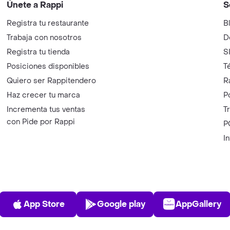
Únete a Rappi
S
Registra tu restaurante
B
Trabaja con nosotros
D
Registra tu tienda
S
Posiciones disponibles
T
Quiero ser Rappitendero
R
Haz crecer tu marca
P
Incrementa tus ventas
T
con Pide por Rappi
P
I
App Store
Play Store
AppGalle
App Store
Google play
AppGallery