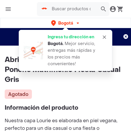
Bogotá
Regístrate
¿Nuevo en Rappi?
y disfruta de
Ingresa tu dirección en
envíos gratis por semanas
Aplican TyC
Bogotá
.
Mejor servicio,
entregas más rápidas y
los precios más
Abrigo Capa Lourie Cuello Alto
convenientes!
Poncho Matrimonio Fiesta Casual
Gris
Agotado
Información del producto
Nuestra capa Lourie es elaborada en piel vegana,
perfecto para un día casual o una fiesta o