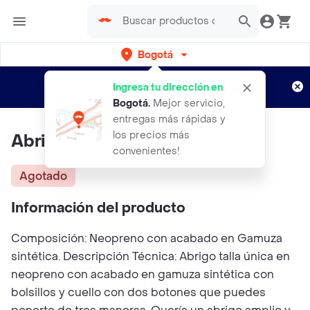
Bogotá
Regístrate
¿Nuevo en Rappi?
y disfruta de
Ingresa tu dirección en
envíos gratis por semanas
Aplican TyC
Bogotá
.
Mejor servicio,
entregas más rápidas y
los precios más
Abrigo Cici Rojo
convenientes!
Agotado
Información del producto
Composición: Neopreno con acabado en Gamuza
sintética. Descripción Técnica: Abrigo talla única en
neopreno con acabado en gamuza sintética con
bolsillos y cuello con dos botones que puedes