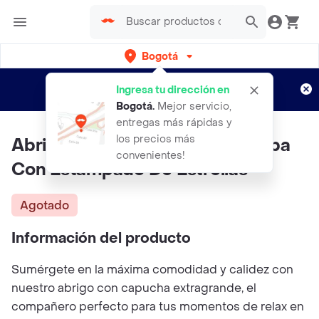
Bogotá
Regístrate
¿Nuevo en Rappi?
y disfruta de
Ingresa tu dirección en
envíos gratis por semanas
Aplican TyC
Bogotá
.
Mejor servicio,
entregas más rápidas y
los precios más
Abrigo Cobija Luminosa De Felpa
convenientes!
Con Estampado De Estrellas
Agotado
Información del producto
Sumérgete en la máxima comodidad y calidez con
nuestro abrigo con capucha extragrande, el
compañero perfecto para tus momentos de relax en