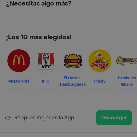
¿Necesitas algo más?
¡Los 10 más elegidos!
El Corral -
Sandwich
McDonald's
KFC
Frisby
Hamburguesa
Qbano
👉
Rappi es mejor en la App
Descargar