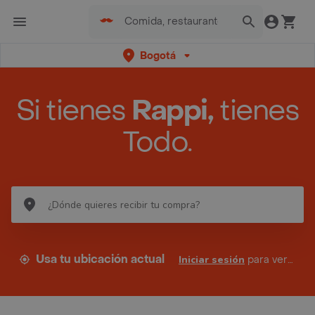
Bogotá
Si tienes
Rappi,
tienes
Todo.
Usa tu ubicación actual
Iniciar sesión
para ver tus direcciones