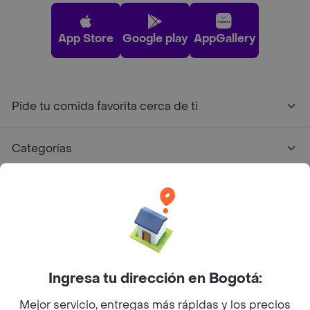
App Store
Google play
AppGallery
Pide tu comida favorita cerca de ti
Categorías
Únete a Rappi
Sobre Rappi
Facebook
Twitter
Instagram
Ingresa tu dirección en Bogotá:
Mejor servicio, entregas más rápidas y los precios
©
2026
Rappi Inc. All rights reserved.