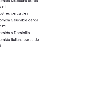
omida Mexicana cerca
e mi
ostres cerca de mi
omida Saludable cerca
e mi
omida a Domicilio
omida Italiana cerca de
i