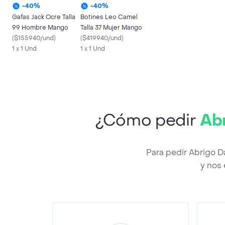
-
40
%
-
40
%
Gafas Jack Ocre Talla
Botines Leo Camel
99 Hombre Mango
Talla 37 Mujer Mango
(
$155940/und
)
(
$419940/und
)
1 x 1 Und
1 x 1 Und
¿Cómo pedir
Abr
Para pedir Abrigo D
y nos 