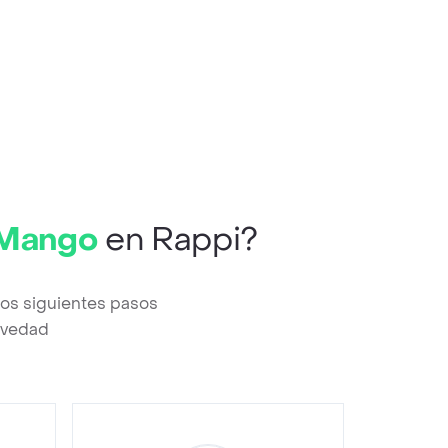
r Mango
en Rappi?
los siguientes pasos
revedad