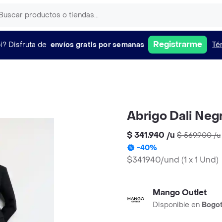
Registrarme
i?
Disfruta de
envíos gratis por semanas
Té
Abrigo Dali Neg
$ 341.940
/
u
$ 569.900
/
u
-
40
%
$341940/und
(
1 x 1 Und
)
Mango Outlet
Disponible en
Bogo