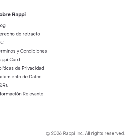
obre Rappi
log
erecho de retracto
IC
érminos y Condiciones
appi Card
olíticas de Privacidad
ratamiento de Datos
QRs
nformación Relevante
ry
©
2026
Rappi Inc. All rights reserved.