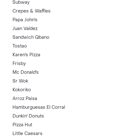
Subway
Crepes & Waffles
Papa John's
Juan Valdez
Sandwich Qbano
Tostao
Karen's Pizza
Frisby
Mc Donald's
Sr Wok
Kokoriko
Arroz Paisa
Hamburguesas El Corral
Dunkin' Donuts
Pizza Hut
Little Caesars