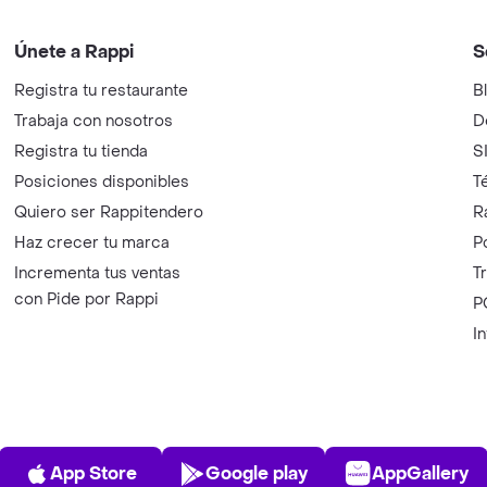
Únete a Rappi
S
Registra tu restaurante
B
Trabaja con nosotros
D
Registra tu tienda
S
Posiciones disponibles
T
Quiero ser Rappitendero
R
Haz crecer tu marca
P
Incrementa tus ventas
T
con Pide por Rappi
P
I
App Store
Play Store
AppGalle
App Store
Google play
AppGallery