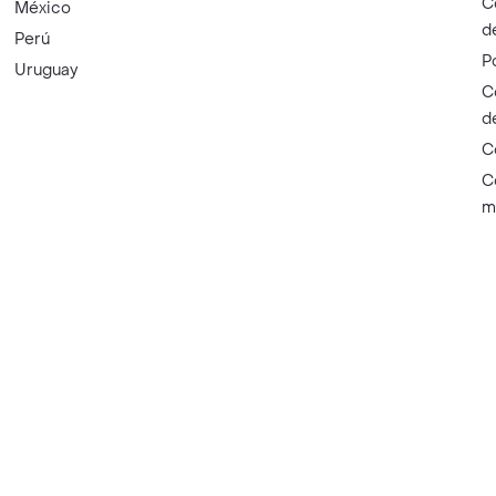
C
México
d
Perú
P
Uruguay
C
d
C
C
m