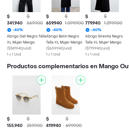
$
$
$
$
$
$
341.940
569.900
659.940
1.099.900
779.940
1.299.900
-
40
%
-
40
%
-
40
%
Abrigo Dali Negro Talla
Abrigo Batin Negro
Abrigo Sirenita Negro
XL Mujer Mango
Talla XL Mujer Mango
Talla XL Mujer Mango
(
$341940/und
)
(
$659940/und
)
(
$779940/und
)
1 x 1 Und
1 x 1 Und
1 x 1 Und
Productos complementarios en Mango Out
$
$
$
$
155.940
259.900
419.940
699.900