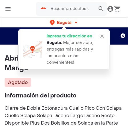
Bogotá
Regístrate
¿Nuevo en Rappi?
y disfruta de
Ingresa tu dirección en
envíos gratis por semanas
Aplican TyC
Bogotá
.
Mejor servicio,
entregas más rápidas y
los precios más
Abrigo Eye Ocre Talla S Mujer
convenientes!
Mango
Agotado
Información del producto
Cierre de Doble Botonadura Cuello Pico Con Solapa
Cuello Solapa Solapa Diseño Largo Diseño Recto
Disponible Plus Dos Bolsillos de Solapa en la Parte