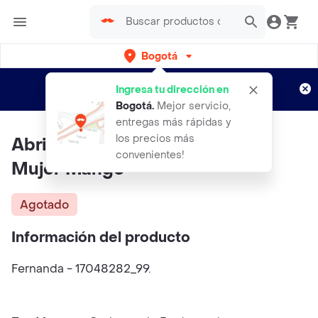
Bogotá
Regístrate
¿Nuevo en Rappi?
y disfruta de
Ingresa tu dirección en
envíos gratis por semanas
Aplican TyC
Bogotá
.
Mejor servicio,
entregas más rápidas y
los precios más
Abrigo Fernanda Negro Talla L
convenientes!
Mujer Mango
Agotado
Información del producto
Fernanda - 17048282_99.