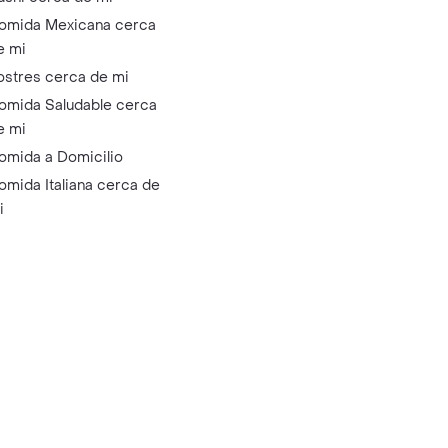
omida Mexicana cerca
e mi
ostres cerca de mi
omida Saludable cerca
e mi
omida a Domicilio
omida Italiana cerca de
i