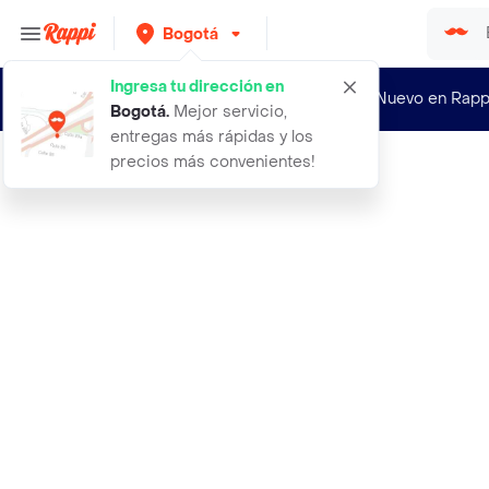
Bogotá
Ingresa tu dirección en
¿Nuevo en Rapp
Bogotá
.
Mejor servicio,
entregas más rápidas y los
precios más convenientes!
Rappi
abrigo flipper navy talla m mujer m