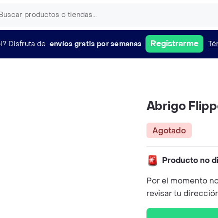
Registrarme
i?
Disfruta de
envíos gratis por semanas
Té
Abrigo Flip
Agotado
Producto no d
Por el momento no
revisar tu direcció