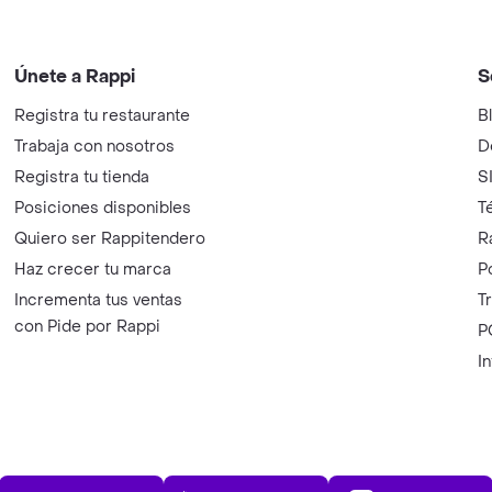
Únete a Rappi
S
Registra tu restaurante
B
Trabaja con nosotros
D
Registra tu tienda
S
Posiciones disponibles
T
Quiero ser Rappitendero
R
Haz crecer tu marca
P
Incrementa tus ventas
T
con Pide por Rappi
P
I
App Store
Play Store
AppGalle