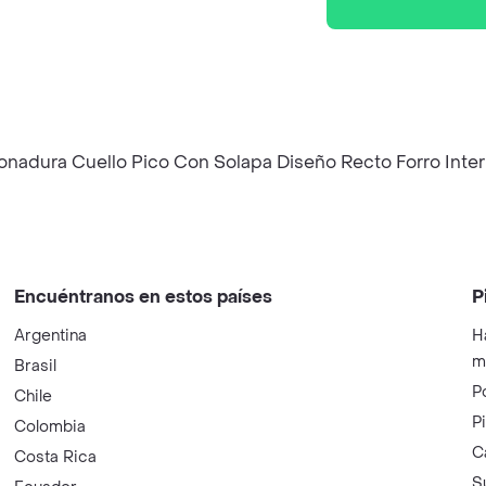
tonadura Cuello Pico Con Solapa Diseño Recto Forro Inte
Encuéntranos en estos países
P
Argentina
H
m
Brasil
P
Chile
P
Colombia
C
Costa Rica
S