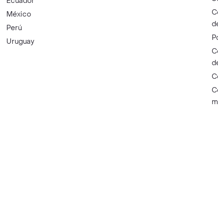
Ecuador
C
México
d
Perú
P
Uruguay
C
d
C
C
m