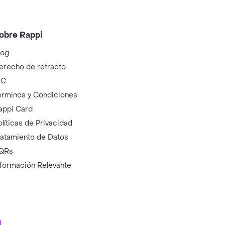
obre Rappi
log
erecho de retracto
IC
érminos y Condiciones
appi Card
olíticas de Privacidad
ratamiento de Datos
QRs
nformación Relevante
ry