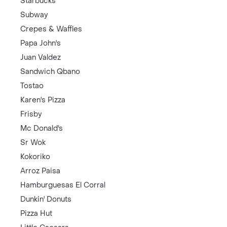
Starbucks
Subway
Crepes & Waffles
Papa John's
Juan Valdez
Sandwich Qbano
Tostao
Karen's Pizza
Frisby
Mc Donald's
Sr Wok
Kokoriko
Arroz Paisa
Hamburguesas El Corral
Dunkin' Donuts
Pizza Hut