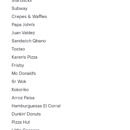
Starbucks
Subway
Crepes & Waffles
Papa John's
Juan Valdez
Sandwich Qbano
Tostao
Karen's Pizza
Frisby
Mc Donald's
Sr Wok
Kokoriko
Arroz Paisa
Hamburguesas El Corral
Dunkin' Donuts
Pizza Hut