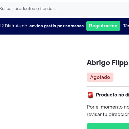
Registrarme
i?
Disfruta de
envíos gratis por semanas
Té
Abrigo Flip
Agotado
Producto no d
Por el momento no
revisar tu direcció