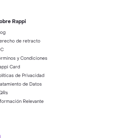
obre Rappi
log
erecho de retracto
IC
érminos y Condiciones
appi Card
olíticas de Privacidad
ratamiento de Datos
QRs
nformación Relevante
ry