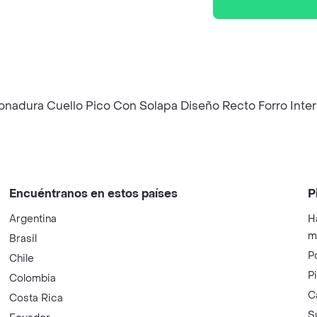
tonadura Cuello Pico Con Solapa Diseño Recto Forro Inte
Encuéntranos en estos países
P
Argentina
H
m
Brasil
P
Chile
P
Colombia
C
Costa Rica
S