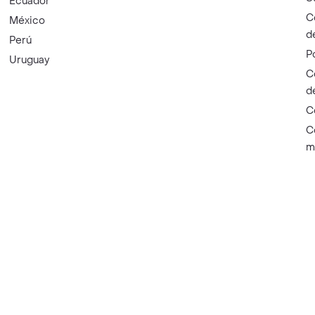
Ecuador
C
México
d
Perú
P
Uruguay
C
d
C
C
m