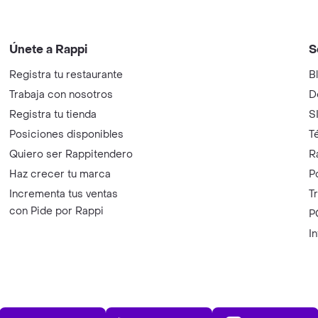
Únete a Rappi
S
Registra tu restaurante
B
Trabaja con nosotros
D
Registra tu tienda
S
Posiciones disponibles
T
Quiero ser Rappitendero
R
Haz crecer tu marca
P
Incrementa tus ventas
T
con Pide por Rappi
P
I
App Store
Play Store
AppGalle