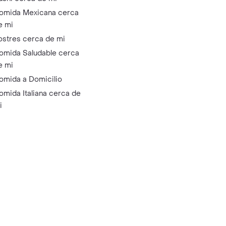
omida Mexicana cerca
e mi
ostres cerca de mi
omida Saludable cerca
e mi
omida a Domicilio
omida Italiana cerca de
i