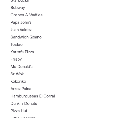
Starbucks
Subway
Crepes & Waffles
Papa John's
Juan Valdez
Sandwich Qbano
Tostao
Karen's Pizza
Frisby
Mc Donald's
Sr Wok
Kokoriko
Arroz Paisa
Hamburguesas El Corral
Dunkin' Donuts
Pizza Hut