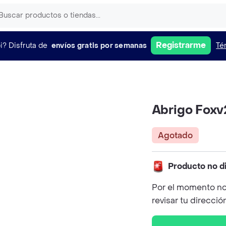
Registrarme
i?
Disfruta de
envíos gratis por semanas
Té
Abrigo Foxv
Agotado
Producto no d
Por el momento no
revisar tu direcció