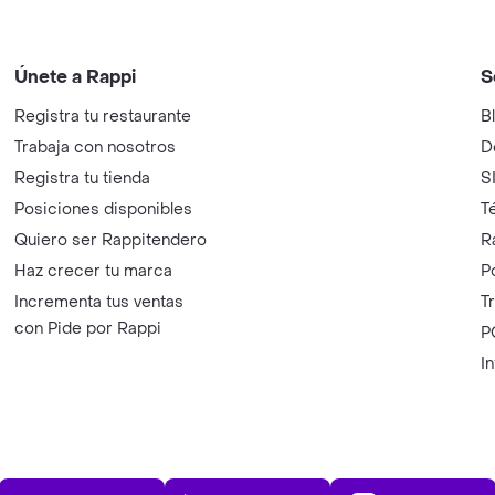
Únete a Rappi
S
Registra tu restaurante
B
Trabaja con nosotros
D
Registra tu tienda
S
Posiciones disponibles
T
Quiero ser Rappitendero
R
Haz crecer tu marca
P
Incrementa tus ventas
T
con Pide por Rappi
P
I
App Store
Play Store
AppGalle