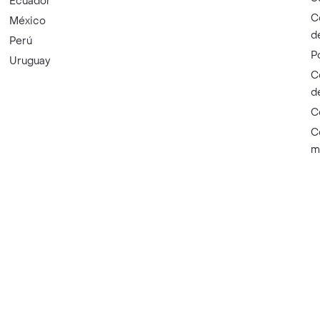
Ecuador
C
México
d
Perú
P
Uruguay
C
d
C
C
m