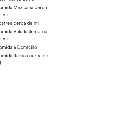
omida Mexicana cerca
e mi
ostres cerca de mi
omida Saludable cerca
e mi
omida a Domicilio
omida Italiana cerca de
i