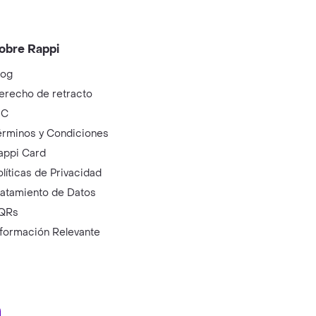
obre Rappi
log
erecho de retracto
IC
érminos y Condiciones
appi Card
olíticas de Privacidad
ratamiento de Datos
QRs
nformación Relevante
ry