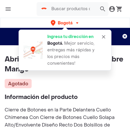
Bogotá
Regístrate
¿Nuevo en Rappi?
y disfruta de
Ingresa tu dirección en
envíos gratis por semanas
Aplican TyC
Bogotá
.
Mejor servicio,
entregas más rápidas y
los precios más
Abrigo Funnel Gris Talla M Hombre
convenientes!
Mango
Agotado
Información del producto
Cierre de Botones en la Parte Delantera Cuello
Chimenea Con Cierre de Botones Cuello Solapa
Alto/Envolvente Diseño Recto Dos Bolsillos de