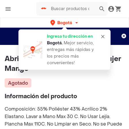
Bogotá
Regístrate
¿Nuevo en Rappi?
y disfruta de
Ingresa tu dirección en
envíos gratis por semanas
Aplican TyC
Bogotá
.
Mejor servicio,
entregas más rápidas y
los precios más
Abrigo Ganso Crudo Talla M Mujer
convenientes!
Mango
Agotado
Información del producto
Composición: 55% Poliéster 43% Acrílico 2%
Elastano. Lavar a Mano Max 30 C. No Usar Lejía.
Plancha Max 110C. No Limpiar en Seco. No se Puede