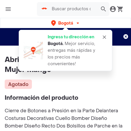
Bogotá
Regístrate
¿Nuevo en Rappi?
y disfruta de
Ingresa tu dirección en
envíos gratis por semanas
Aplican TyC
Bogotá
.
Mejor servicio,
entregas más rápidas y
los precios más
Abrigo Grandes Crudo Talla L
convenientes!
Mujer Mango
Agotado
Información del producto
Cierre de Botones a Presión en la Parte Delantera
Costuras Decorativas Cuello Bomber Diseño
Bomber Diseño Recto Dos Bolsillos de Parche en la