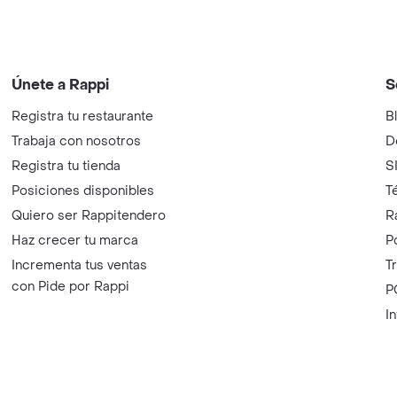
Únete a Rappi
S
Registra tu restaurante
B
Trabaja con nosotros
D
Registra tu tienda
S
Posiciones disponibles
T
Quiero ser Rappitendero
R
Haz crecer tu marca
P
Incrementa tus ventas
T
con Pide por Rappi
P
I