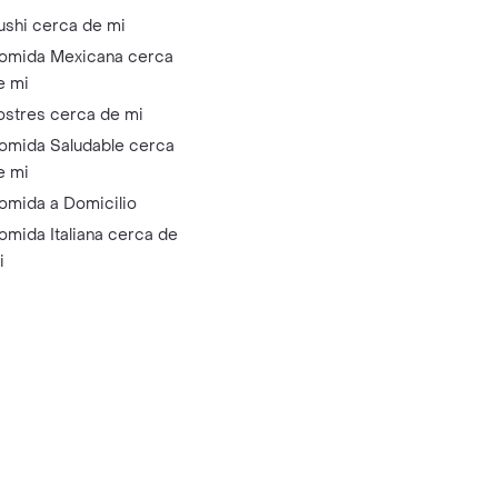
ushi cerca de mi
omida Mexicana cerca
e mi
ostres cerca de mi
omida Saludable cerca
e mi
omida a Domicilio
omida Italiana cerca de
i