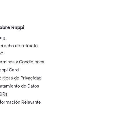
obre Rappi
log
erecho de retracto
IC
érminos y Condiciones
appi Card
olíticas de Privacidad
ratamiento de Datos
QRs
nformación Relevante