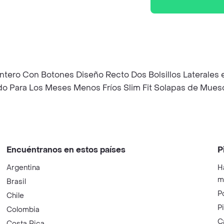
elantero Con Botones Diseño Recto Dos Bolsillos Laterales
 Para Los Meses Menos Fríos Slim Fit Solapas de Muesca
Encuéntranos en estos países
P
Argentina
H
m
Brasil
P
Chile
P
Colombia
C
Costa Rica