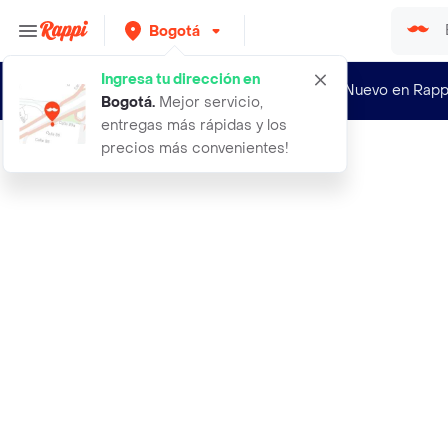
Bogotá
Ingresa tu dirección en
¿Nuevo en Rapp
Bogotá
.
Mejor servicio,
entregas más rápidas y los
precios más convenientes!
Rappi
abrigo hake navy talla l hombre man