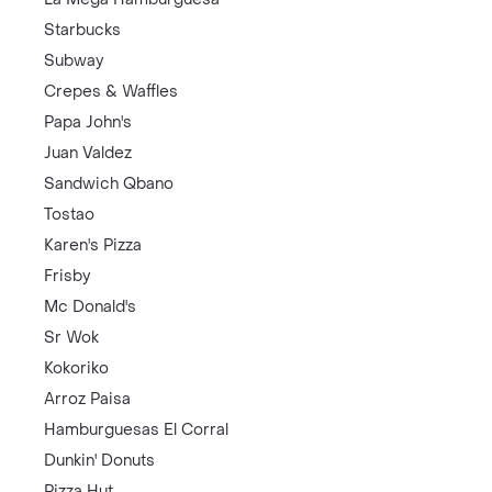
Starbucks
Subway
Crepes & Waffles
Papa John's
Juan Valdez
Sandwich Qbano
Tostao
Karen's Pizza
Frisby
Mc Donald's
Sr Wok
Kokoriko
Arroz Paisa
Hamburguesas El Corral
Dunkin' Donuts
Pizza Hut