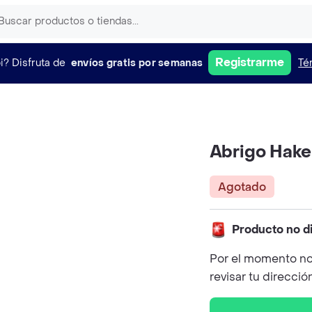
Registrarme
i?
Disfruta de
envíos gratis por semanas
Té
Abrigo Hake
Agotado
Producto no d
Por el momento no
revisar tu direcció