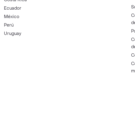
S
Ecuador
C
México
d
Perú
P
Uruguay
C
d
C
C
m