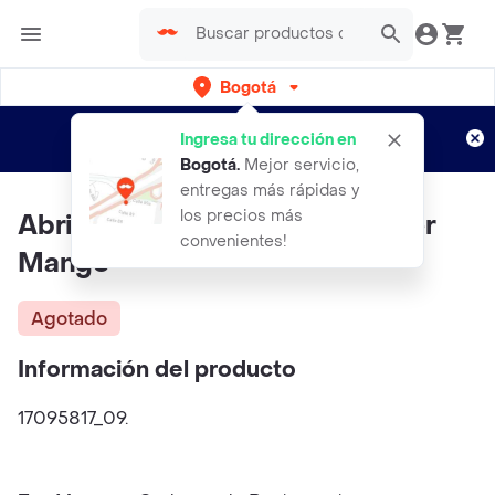
Bogotá
Regístrate
¿Nuevo en Rappi?
y disfruta de
Ingresa tu dirección en
envíos gratis por semanas
Aplican TyC
Bogotá
.
Mejor servicio,
entregas más rápidas y
los precios más
Abrigo Jade Camel Talla S Mujer
convenientes!
Mango
Agotado
Información del producto
17095817_09.