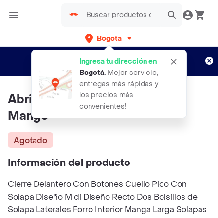
Bogotá
Regístrate
¿Nuevo en Rappi?
y disfruta de
Ingresa tu dirección en
envíos gratis por semanas
Aplican TyC
Bogotá
.
Mejor servicio,
entregas más rápidas y
los precios más
Abrigo Lee Gris Talla L Mujer
convenientes!
Mango
Agotado
Información del producto
Cierre Delantero Con Botones Cuello Pico Con
Solapa Diseño Midi Diseño Recto Dos Bolsillos de
Solapa Laterales Forro Interior Manga Larga Solapas