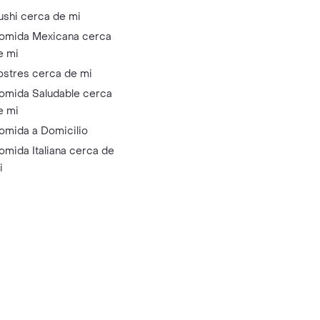
ushi cerca de mi
omida Mexicana cerca
e mi
ostres cerca de mi
omida Saludable cerca
e mi
omida a Domicilio
omida Italiana cerca de
i