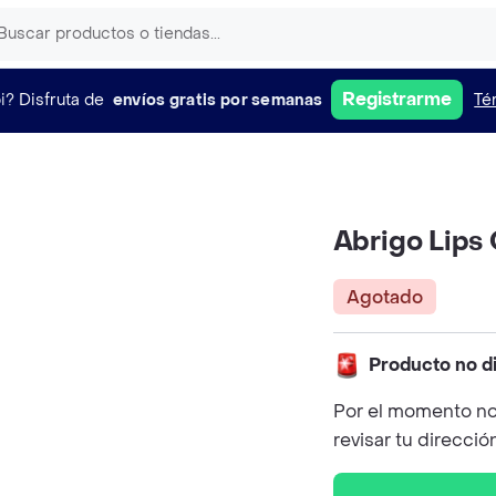
Registrarme
i?
Disfruta de
envíos gratis por semanas
Té
Abrigo Lips
Agotado
Producto no d
Por el momento no
revisar tu direcció