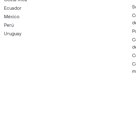
S
Ecuador
C
México
d
Perú
P
Uruguay
C
d
C
C
m