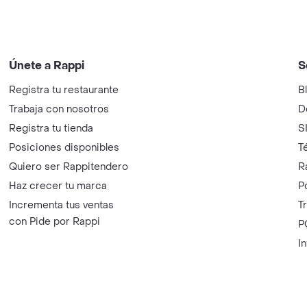
Únete a Rappi
S
Registra tu restaurante
B
Trabaja con nosotros
D
Registra tu tienda
S
Posiciones disponibles
T
Quiero ser Rappitendero
R
Haz crecer tu marca
P
Incrementa tus ventas
T
con Pide por Rappi
P
I