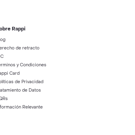
obre Rappi
log
erecho de retracto
IC
érminos y Condiciones
appi Card
olíticas de Privacidad
ratamiento de Datos
QRs
nformación Relevante