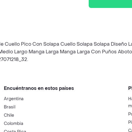
le Cuello Pico Con Solapa Cuello Solapa Solapa Diseño La
go Medio Largo Manga Larga Manga Larga Con Puños Aboton
27071218_32.
Encuéntranos en estos países
P
Argentina
H
m
Brasil
P
Chile
P
Colombia
C
Costa Rica