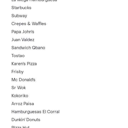
Starbucks
Subway
Crepes & Waffles
Papa John's
Juan Valdez
Sandwich Qbano
Tostao
Karen's Pizza
Frisby
Mc Donald's
Sr Wok
Kokoriko
Arroz Paisa
Hamburguesas El Corral
Dunkin' Donuts
Pizza Hut