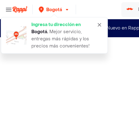
Bogotá
Ingresa tu dirección en
¿Nuevo en Rapp
Bogotá
.
Mejor servicio,
entregas más rápidas y los
precios más convenientes!
Rappi
abrigo lips chocolate talla xl muje