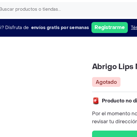
Registrarme
i?
Disfruta de
envíos gratis por semanas
Té
Abrigo Lips
Agotado
Producto no d
Por el momento no
revisar tu direcció