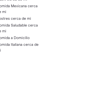
omida Mexicana cerca
e mi
ostres cerca de mi
omida Saludable cerca
e mi
omida a Domicilio
omida Italiana cerca de
i