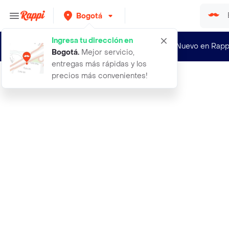
Bogotá
Ingresa tu dirección en
¿Nuevo en Rapp
Bogotá
.
Mejor servicio,
entregas más rápidas y los
precios más convenientes!
Rappi
abrigo lips negro talla m mujer man