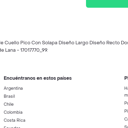
e Cuello Pico Con Solapa Diseño Largo Diseño Recto Dos Bo
 Lana - 17017770_99.
Encuéntranos en estos países
P
Argentina
H
m
Brasil
P
Chile
P
Colombia
C
Costa Rica
S