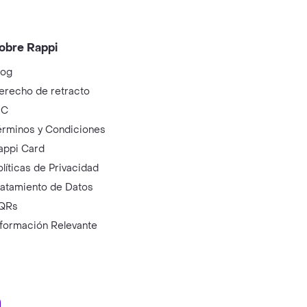
obre Rappi
log
erecho de retracto
IC
érminos y Condiciones
appi Card
olíticas de Privacidad
ratamiento de Datos
QRs
nformación Relevante
ry