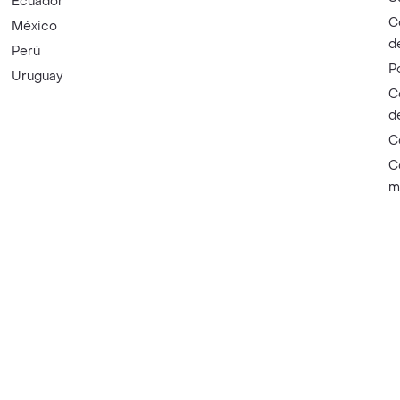
Ecuador
C
México
d
Perú
P
Uruguay
C
d
C
C
m