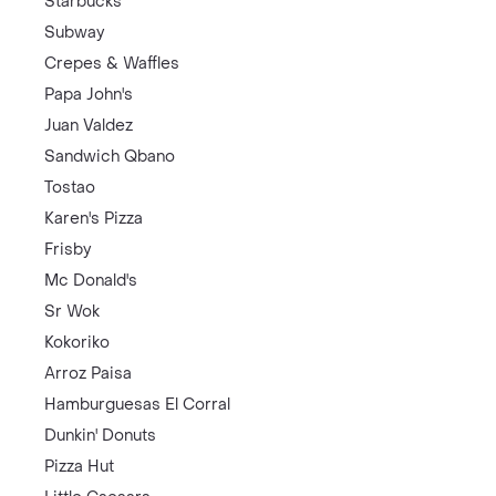
Starbucks
Subway
Crepes & Waffles
Papa John's
Juan Valdez
Sandwich Qbano
Tostao
Karen's Pizza
Frisby
Mc Donald's
Sr Wok
Kokoriko
Arroz Paisa
Hamburguesas El Corral
Dunkin' Donuts
Pizza Hut