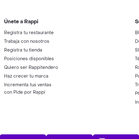
Únete a Rappi
S
Registra tu restaurante
B
Trabaja con nosotros
D
Registra tu tienda
S
Posiciones disponibles
T
Quiero ser Rappitendero
R
Haz crecer tu marca
P
Incrementa tus ventas
T
con Pide por Rappi
P
I
App Store
Play Store
AppGalle