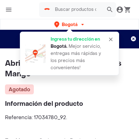
Bogotá
Regístrate
¿Nuevo en Rappi?
y disfruta de
Ingresa tu dirección en
envíos gratis por semanas
Aplican TyC
Bogotá
.
Mejor servicio,
entregas más rápidas y
los precios más
Abrigo Lucio Gris Talla 66 Niños
convenientes!
Mango
Agotado
Información del producto
Referencia: 17034780_92.