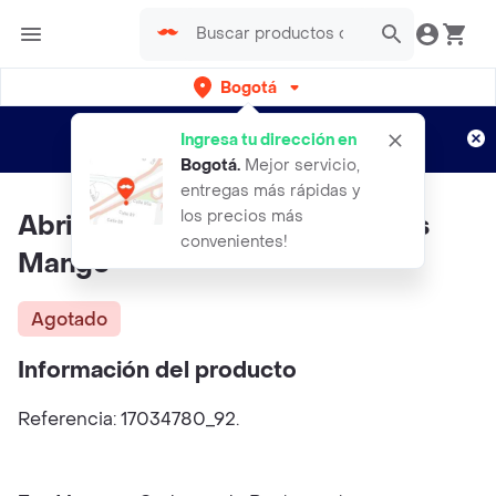
Bogotá
Regístrate
¿Nuevo en Rappi?
y disfruta de
Ingresa tu dirección en
envíos gratis por semanas
Aplican TyC
Bogotá
.
Mejor servicio,
entregas más rápidas y
los precios más
Abrigo Lucio Gris Talla 67 Niños
convenientes!
Mango
Agotado
Información del producto
Referencia: 17034780_92.