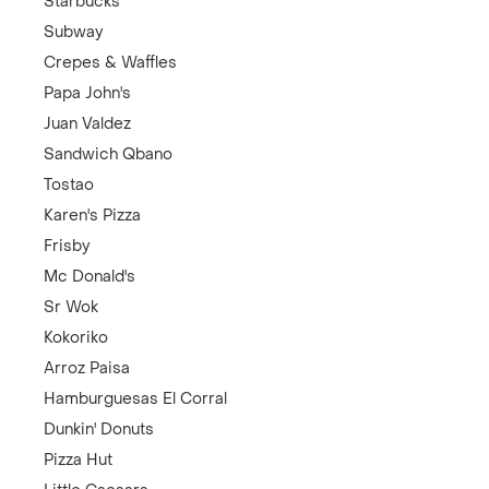
Starbucks
Subway
Crepes & Waffles
Papa John's
Juan Valdez
Sandwich Qbano
Tostao
Karen's Pizza
Frisby
Mc Donald's
Sr Wok
Kokoriko
Arroz Paisa
Hamburguesas El Corral
Dunkin' Donuts
Pizza Hut