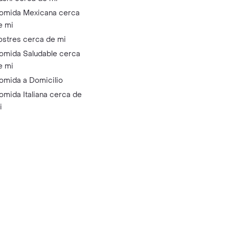
omida Mexicana cerca
e mi
ostres cerca de mi
omida Saludable cerca
e mi
omida a Domicilio
omida Italiana cerca de
i