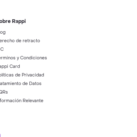
obre Rappi
log
erecho de retracto
IC
érminos y Condiciones
appi Card
olíticas de Privacidad
ratamiento de Datos
QRs
nformación Relevante
ry