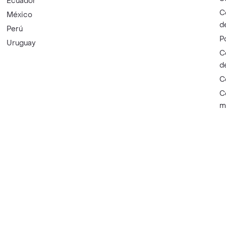
Ecuador
C
México
d
Perú
P
Uruguay
C
d
C
C
m