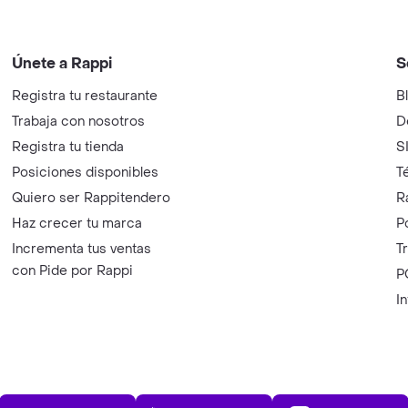
Únete a Rappi
S
Registra tu restaurante
B
Trabaja con nosotros
D
Registra tu tienda
S
Posiciones disponibles
T
Quiero ser Rappitendero
R
Haz crecer tu marca
P
Incrementa tus ventas
T
con Pide por Rappi
P
I
App Store
Play Store
AppGalle