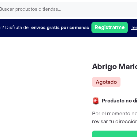
Registrarme
i?
Disfruta de
envíos gratis por semanas
Té
Abrigo Mari
Agotado
Producto no d
Por el momento no
revisar tu direcció