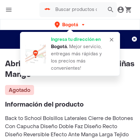
Bogotá
Regístrate
¿Nuevo en Rappi?
y disfruta de
Ingresa tu dirección en
envíos gratis por semanas
Aplican TyC
Bogotá
.
Mejor servicio,
entregas más rápidas y
los precios más
Abrigo Marion Camel Talla 72 Niñas
convenientes!
Mango
Agotado
Información del producto
Back to School Bolsillos Laterales Cierre de Botones
Con Capucha Diseño Doble Faz Diseño Recto
Diseño Reversible Efecto Ante Manga Larga Tejido