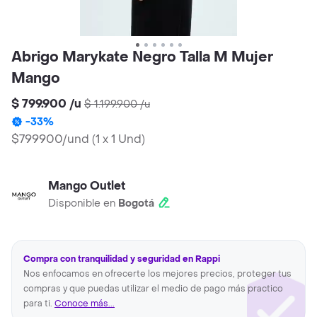
Abrigo Marykate Negro Talla M Mujer
Mango
$ 799.900
/
u
$ 1.199.900
/
u
-
33
%
$799900/und
(
1 x 1 Und
)
Mango Outlet
Disponible en
Bogotá
Compra con tranquilidad y seguridad en Rappi
Nos enfocamos en ofrecerte los mejores precios, proteger tus
compras y que puedas utilizar el medio de pago más practico
para ti.
Conoce más...