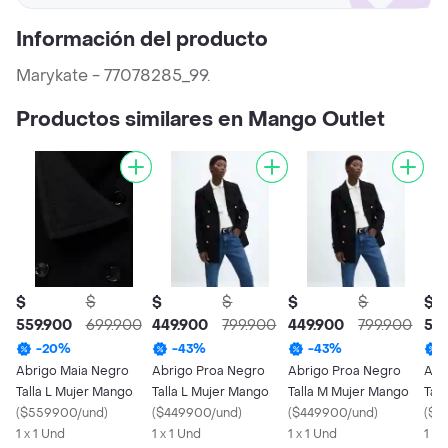
Información del producto
Marykate - 77078285_99.
Productos similares en Mango Outlet
$
$
$
$
$
$
$
559.900
699.900
449.900
799.900
449.900
799.900
559
-
20
%
-
43
%
-
43
%
Abrigo Maia Negro
Abrigo Proa Negro
Abrigo Proa Negro
Abr
Talla L Mujer Mango
Talla L Mujer Mango
Talla M Mujer Mango
Tal
(
$559900/und
)
(
$449900/und
)
(
$449900/und
)
(
$5
1 x 1 Und
1 x 1 Und
1 x 1 Und
1 x 