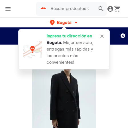
Bogotá
Regístrate
¿Nuevo en Rappi?
y disfruta de
Ingresa tu dirección en
envíos gratis por semanas
Aplican TyC
Bogotá
.
Mejor servicio,
entregas más rápidas y
los precios más
convenientes!