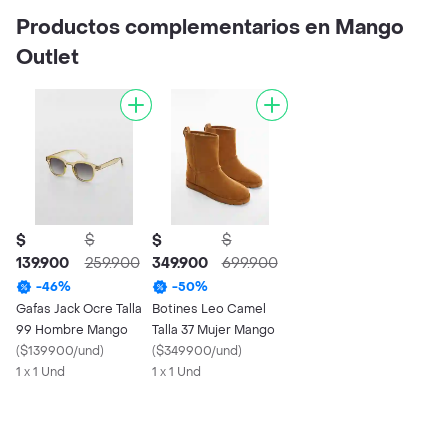
Productos complementarios en Mango
Outlet
$
$
$
$
139.900
259.900
349.900
699.900
-
46
%
-
50
%
Gafas Jack Ocre Talla
Botines Leo Camel
99 Hombre Mango
Talla 37 Mujer Mango
(
$139900/und
)
(
$349900/und
)
1 x 1 Und
1 x 1 Und