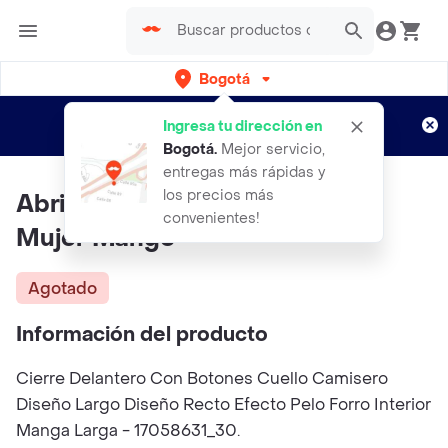
Bogotá
Regístrate
¿Nuevo en Rappi?
y disfruta de
Ingresa tu dirección en
envíos gratis por semanas
Aplican TyC
Bogotá
.
Mejor servicio,
entregas más rápidas y
los precios más
Abrigo Million Marron Talla M
convenientes!
Mujer Mango
Agotado
Información del producto
Cierre Delantero Con Botones Cuello Camisero
Diseño Largo Diseño Recto Efecto Pelo Forro Interior
Manga Larga - 17058631_30.