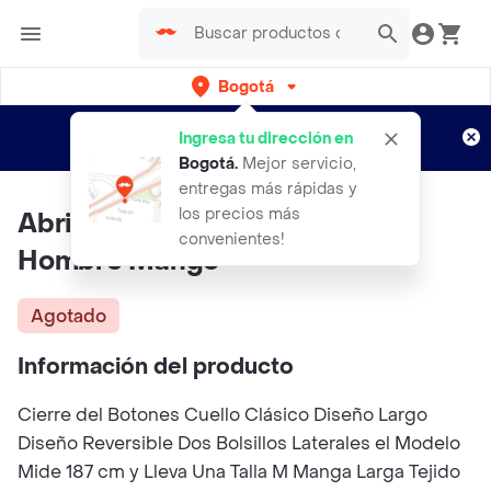
Bogotá
Regístrate
¿Nuevo en Rappi?
y disfruta de
Ingresa tu dirección en
envíos gratis por semanas
Aplican TyC
Bogotá
.
Mejor servicio,
entregas más rápidas y
los precios más
Abrigo Mistrict Camel Talla L
convenientes!
Hombre Mango
Agotado
Información del producto
Cierre del Botones Cuello Clásico Diseño Largo
Diseño Reversible Dos Bolsillos Laterales el Modelo
Mide 187 cm y Lleva Una Talla M Manga Larga Tejido