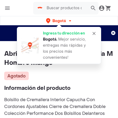
Bogotá
Regístrate
¿Nuevo en Rappi?
y disfruta de
Ingresa tu dirección en
envíos gratis por semanas
Aplican TyC
Bogotá
.
Mejor servicio,
entregas más rápidas y
los precios más
Abrigo Parka Dravol Asfalto Talla M
convenientes!
Hombre Mango
Agotado
Información del producto
Bolsillo de Cremallera Interior Capucha Con
Cordones Ajustables Cierre de Cremallera Doble
Colección Performance Dos Bolsillos Delanteros